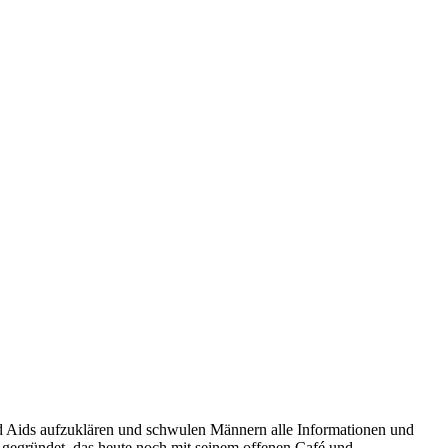
d Aids aufzuklären und schwulen Männern alle Informationen und
gegründet, das heute noch mit seinem offenen Café und