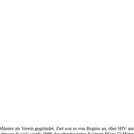
änner als Verein gegründet. Ziel war es von Beginn an, über HIV un
 Zu diesem Zweck wurde 1986 das gleichnamige Zentrum Mann-O-Meter 