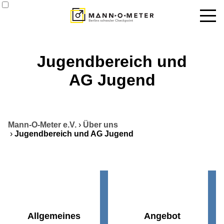
News
Jugendbereich und
Termine
AG Jugend
Angebote
Über uns
Mann-O-Meter e.V.
›
Über uns
Datenbank
›
Jugendbereich und AG Jugend
Kontakt
Allgemeines
Angebot