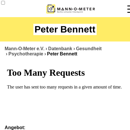
News
Peter Bennett
Termine
Angebote
Mann-O-Meter e.V.
›
Datenbank
›
Gesundheit
›
Psychotherapie
›
Peter Bennett
Über uns
Datenbank
Kontakt
Angebot