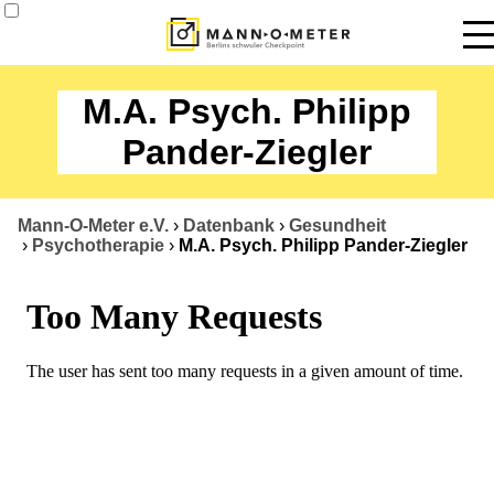
News
M.A. Psych. Philipp
Termine
Pander-Ziegler
Angebote
Mann-O-Meter e.V.
›
Datenbank
›
Gesundheit
Über uns
›
Psychotherapie
›
M.A. Psych. Philipp Pander-Ziegler
Datenbank
Kontakt