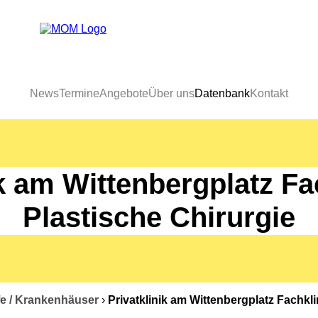
News
Termine
Angebote
Über uns
Datenbank
Kontakt
ik am Wittenbergplatz Fac
Plastische Chirurgie
fe / Krankenhäuser
›
Privatklinik am Wittenbergplatz Fachkli