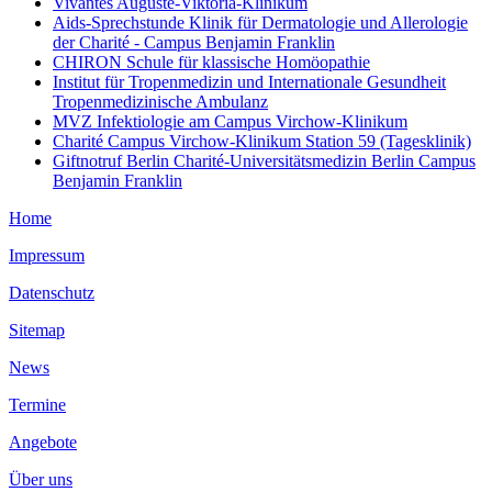
Vivantes Auguste-Viktoria-Klinikum
Aids-Sprechstunde Klinik für Dermatologie und Allerologie
der Charité - Campus Benjamin Franklin
CHIRON Schule für klassische Homöopathie
Institut für Tropenmedizin und Internationale Gesundheit
Tropenmedizinische Ambulanz
MVZ Infektiologie am Campus Virchow-Klinikum
Charité Campus Virchow-Klinikum Station 59 (Tagesklinik)
Giftnotruf Berlin Charité-Universitätsmedizin Berlin Campus
Benjamin Franklin
Home
Impressum
Datenschutz
Sitemap
News
Termine
Angebote
Über uns