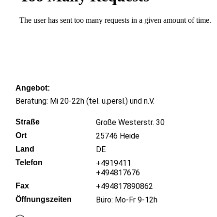
Angebot
Beratung: Mi 20-22h (tel. u.persl.) und n.V.
Straße
Große Westerstr. 30
Ort
25746
Heide
Land
DE
Telefon
+4919411
+494817676
Fax
+494817890862
Öffnungszeiten
Büro: Mo-Fr 9-12h
<
>