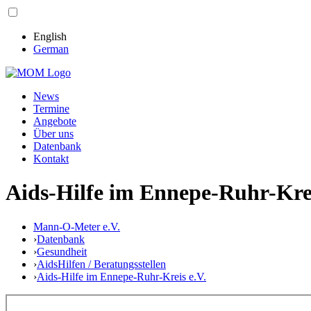
English
German
News
Termine
Angebote
Über uns
Datenbank
Kontakt
Aids-Hilfe im Ennepe-Ruhr-Krei
Mann-O-Meter e.V.
›
Datenbank
›
Gesundheit
›
AidsHilfen / Beratungsstellen
›
Aids-Hilfe im Ennepe-Ruhr-Kreis e.V.