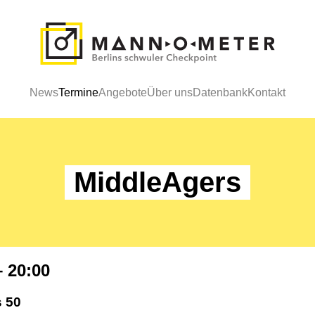
News
Termine
Angebote
Über uns
Datenbank
Kontakt
MiddleAgers
– 20:00
s 50