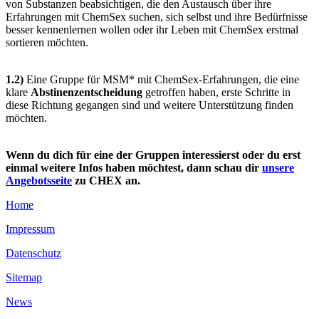
von Substanzen beabsichtigen, die den Austausch über ihre
Erfahrungen mit ChemSex suchen, sich selbst und ihre Bedürfnisse
besser kennenlernen wollen oder ihr Leben mit ChemSex erstmal
sortieren möchten.
1.2)
Eine Gruppe für MSM* mit ChemSex-Erfahrungen, die eine
klare
Abstinenzentscheidung
getroffen haben, erste Schritte in
diese Richtung gegangen sind und weitere Unterstützung finden
möchten.
Wenn du dich für eine der Gruppen interessierst oder du erst
einmal weitere Infos haben möchtest, dann schau dir
unsere
Angebotsseite
zu CHEX an.
Home
Impressum
Datenschutz
Sitemap
News