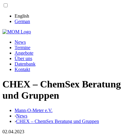
English
German
News
Termine
Angebote
Über uns
Datenbank
Kontakt
CHEX – ChemSex Beratung
und Gruppen
Mann-O-Meter e.V.
›
News
›
CHEX – ChemSex Beratung und Gruppen
02.04.2023