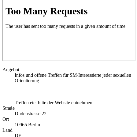
Angebot
Infos und offene Treffen für SM-Interessierte jeder sexuellen
Orientierung
Treffen etc. bitte der Website entnehmen
Straße
Dudenstrasse 22
Ort
10965
Berlin
Land
DE