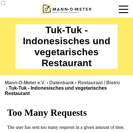
News
Tuk-Tuk -
Termine
Indonesisches und
vegetarisches
Angebote
Restaurant
Über uns
Datenbank
Mann-O-Meter e.V.
›
Datenbank
›
Restaurant / Bistro
›
Tuk-Tuk - Indonesisches und vegetarisches
Kontakt
Restaurant