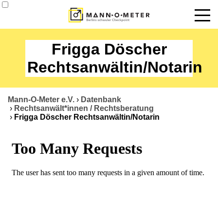
News
Frigga Döscher
Termine
Rechtsanwältin/Notarin
Angebote
Mann-O-Meter e.V.
›
Datenbank
Über uns
›
Rechtsanwält*innen / Rechtsberatung
›
Frigga Döscher Rechtsanwältin/Notarin
Datenbank
Kontakt