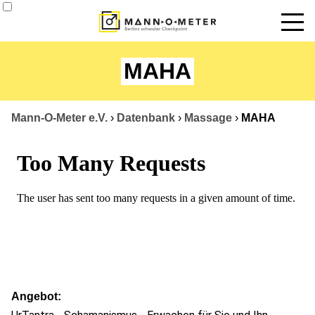
News
MAHA
Termine
Angebote
Mann-O-Meter e.V.
›
Datenbank
›
Massage
›
MAHA
Über uns
Datenbank
Kontakt
Angebot