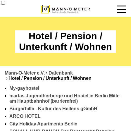
News
Hotel / Pension /
Termine
Unterkunft / Wohnen
Angebote
Über uns
Mann-O-Meter e.V.
›
Datenbank
Datenbank
›
Hotel / Pension / Unterkunft / Wohnen
My-gayhostel
Kontakt
martas Jugendherberge und Hostel in Berlin Mitte
am Hauptbahnhof (barrierefrei)
Bürgerhilfe - Kultur des Helfens gGmbH
ARCO HOTEL
City Holiday Apartments Berlin