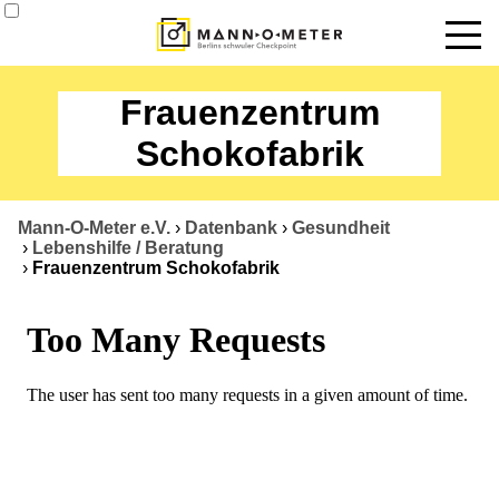
News
Frauenzentrum
Termine
Schokofabrik
Angebote
Mann-O-Meter e.V.
›
Datenbank
›
Gesundheit
Über uns
›
Lebenshilfe / Beratung
›
Frauenzentrum Schokofabrik
Datenbank
Kontakt