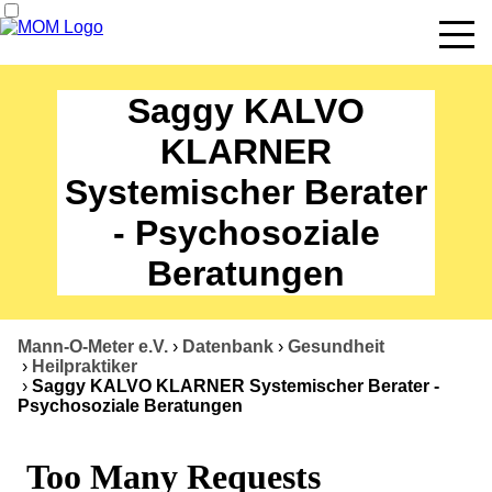
News
Saggy KALVO
Termine
KLARNER
Systemischer Berater
Angebote
- Psychosoziale
Über uns
Beratungen
Datenbank
Kontakt
Mann-O-Meter e.V.
›
Datenbank
›
Gesundheit
›
Heilpraktiker
›
Saggy KALVO KLARNER Systemischer Berater -
Psychosoziale Beratungen