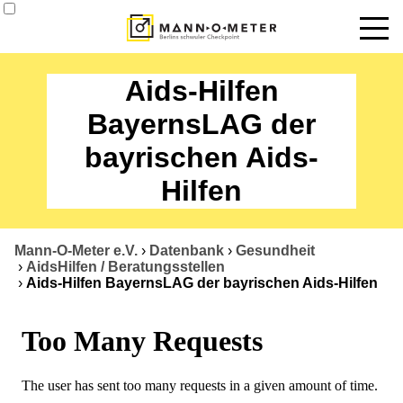
News
Aids-Hilfen
Termine
BayernsLAG der
bayrischen Aids-
Angebote
Hilfen
Über uns
Datenbank
Mann-O-Meter e.V.
›
Datenbank
›
Gesundheit
›
AidsHilfen / Beratungsstellen
Kontakt
›
Aids-Hilfen BayernsLAG der bayrischen Aids-Hilfen