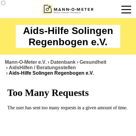
News
Aids-Hilfe Solingen
Termine
Regenbogen e.V.
Angebote
Mann-O-Meter e.V.
›
Datenbank
›
Gesundheit
Über uns
›
AidsHilfen / Beratungsstellen
›
Aids-Hilfe Solingen Regenbogen e.V.
Datenbank
Kontakt