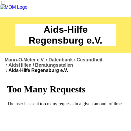
News
Aids-Hilfe
Termine
Regensburg e.V.
Angebote
Mann-O-Meter e.V.
›
Datenbank
›
Gesundheit
Über uns
›
AidsHilfen / Beratungsstellen
›
Aids-Hilfe Regensburg e.V.
Datenbank
Kontakt