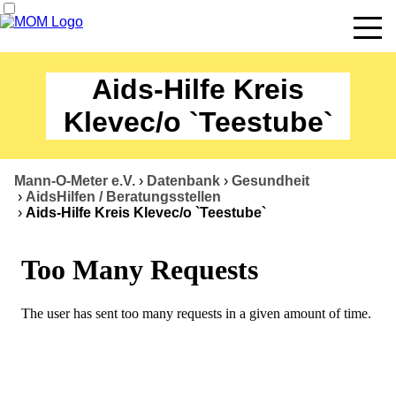
News
Aids-Hilfe Kreis
Termine
Klevec/o `Teestube`
Angebote
Mann-O-Meter e.V.
›
Datenbank
›
Gesundheit
Über uns
›
AidsHilfen / Beratungsstellen
›
Aids-Hilfe Kreis Klevec/o `Teestube`
Datenbank
Kontakt