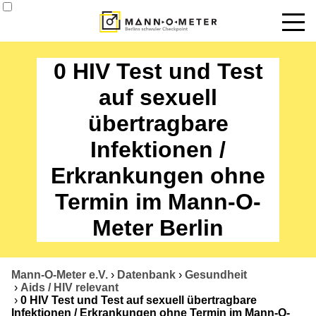
News
0 HIV Test und Test
Termine
auf sexuell
übertragbare
Angebote
Infektionen /
Über uns
Erkrankungen ohne
Datenbank
Termin im Mann-O-
Kontakt
Meter Berlin
Mann-O-Meter e.V.
›
Datenbank
›
Gesundheit
›
Aids / HIV relevant
›
0 HIV Test und Test auf sexuell übertragbare
Infektionen / Erkrankungen ohne Termin im Mann-O-