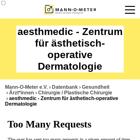
News
aesthmedic - Zentrum
Termine
für ästhetisch-
operative
Angebote
Dermatologie
Über uns
Datenbank
Mann-O-Meter e.V.
›
Datenbank
›
Gesundheit
›
Ärzt*innen
›
Chirurgie / Plastische Chirurgie
Kontakt
›
aesthmedic - Zentrum für ästhetisch-operative
Dermatologie