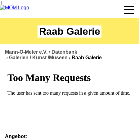
News
Raab Galerie
Termine
Angebote
Mann-O-Meter e.V.
›
Datenbank
›
Galerien / Kunst /Museen
›
Raab Galerie
Über uns
Datenbank
Kontakt
Angebot