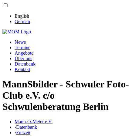
English
German
News
Termine
Angebote
Über uns
Datenbank
Kontakt
MannSbilder - Schwuler Foto-
Club e.V. c/o
Schwulenberatung Berlin
Mann-O-Meter e.V.
›
Datenbank
›
Freizeit