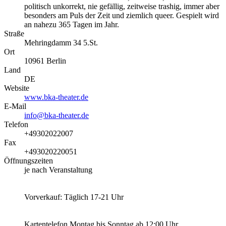
politisch unkorrekt, nie gefällig, zeitweise trashig, immer aber
besonders am Puls der Zeit und ziemlich queer. Gespielt wird
an nahezu 365 Tagen im Jahr.
Straße
Mehringdamm 34 5.St.
Ort
10961
Berlin
Land
DE
Website
www.bka-theater.de
E-Mail
info@bka-theater.de
Telefon
+49302022007
Fax
+493020220051
Öffnungszeiten
je nach Veranstaltung
Vorverkauf: Täglich 17-21 Uhr
Kartentelefon Montag bis Sonntag ab 12:00 Uhr