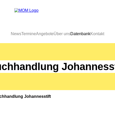
News
Termine
Angebote
Über uns
Datenbank
Kontakt
chhandlung Johannesst
chhandlung Johannesstift