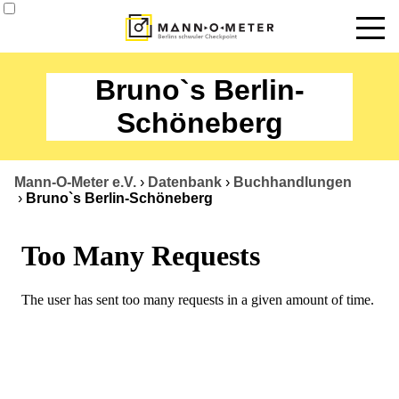
News
Bruno`s Berlin-
Termine
Schöneberg
Angebote
Mann-O-Meter e.V.
›
Datenbank
›
Buchhandlungen
Über uns
›
Bruno`s Berlin-Schöneberg
Datenbank
Kontakt