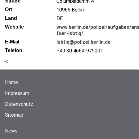
Straße
Columbiadamm 4
Ort
10965
Berlin
Land
DE
Website
www.berlin.de/polizei/aufgaben/a
fuer-lsbtiq/
E-Mail
lsbtiq@polizei.berlin.de
Telefon
+49 30 4664-979001
<
Home
Impressum
Datenschutz
Sitemap
News