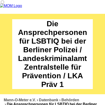
News
Die
Termine
Ansprechpersonen
für LSBTIQ bei der
Angebote
Berliner Polizei /
Über uns
Landeskriminalamt
Datenbank
Zentralstelle für
Kontakt
Prävention / LKA
Präv 1
Mann-O-Meter e.V.
›
Datenbank
›
Behörden
›
Die Ansprechpersonen für LSBTIQ bei der Berliner