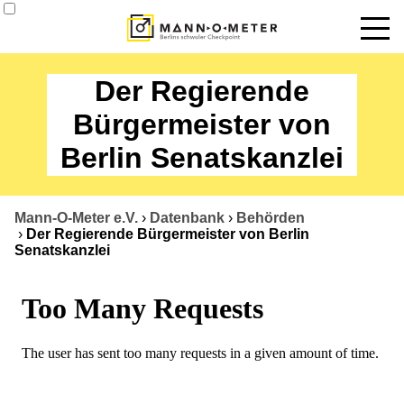
News
Der Regierende
Termine
Bürgermeister von
Berlin Senatskanzlei
Angebote
Über uns
Mann-O-Meter e.V.
›
Datenbank
›
Behörden
›
Der Regierende Bürgermeister von Berlin
Datenbank
Senatskanzlei
Kontakt